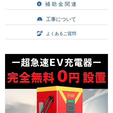
補 助 金 関 連
工事について
よくあるご質問