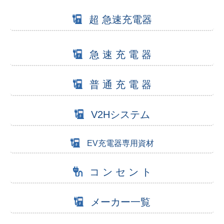
超 急速充電器
急 速 充 電 器
普 通 充 電 器
V2Hシステム
EV充電器専用資材
コ ン セ ン ト
メーカー一覧