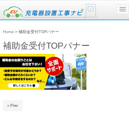
N
a
v
i
g
Home
>
補助金受付TOPバナー
a
t
i
補助金受付TOPバナー
o
n
« Prev