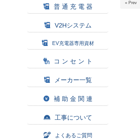
« Prev
普 通 充 電 器
V2Hシステム
EV充電器専用資材
コ ン セ ン ト
メーカー一覧
補 助 金 関 連
工事について
よくあるご質問