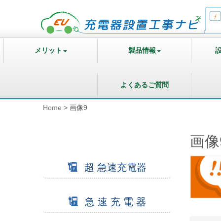
メリット
製品情報
よくあるご質問
Home
>
画像9
画像
超 急速充電器
急 速 充 電 器