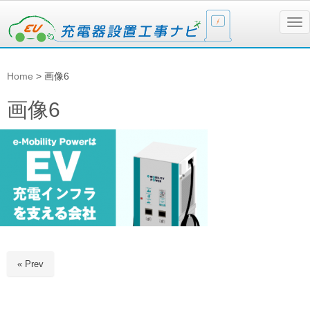
N
a
v
i
g
Home
>
画像6
a
t
i
画像6
o
n
« Prev