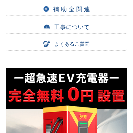
補 助 金 関 連
工事について
よくあるご質問