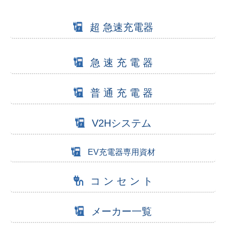
超 急速充電器
急 速 充 電 器
普 通 充 電 器
V2Hシステム
EV充電器専用資材
コ ン セ ン ト
メーカー一覧