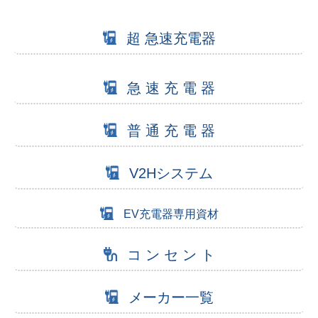
超 急速充電器
急 速 充 電 器
普 通 充 電 器
V2Hシステム
EV充電器専用資材
コ ン セ ン ト
メーカー一覧