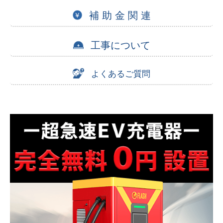
補 助 金 関 連
工事について
よくあるご質問