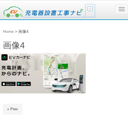
N
a
v
i
g
Home
>
画像4
a
t
i
画像4
o
n
« Prev