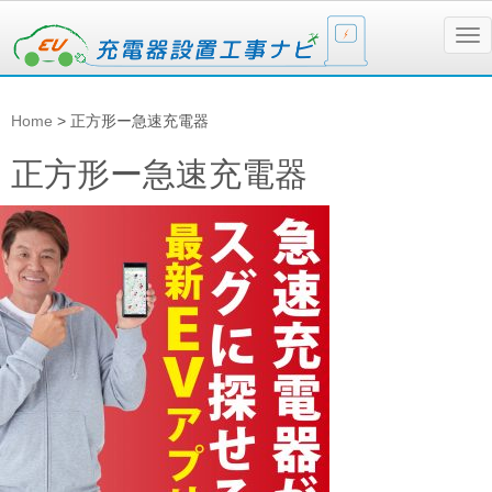
N
a
v
i
g
Home
>
正方形ー急速充電器
a
t
i
正方形ー急速充電器
o
n