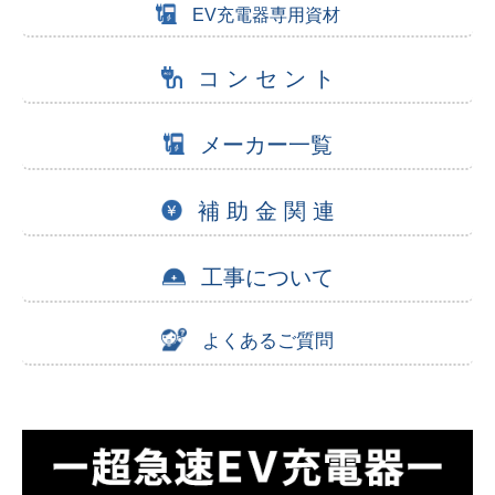
EV充電器専用資材
コ ン セ ン ト
メーカー一覧
補 助 金 関 連
工事について
よくあるご質問