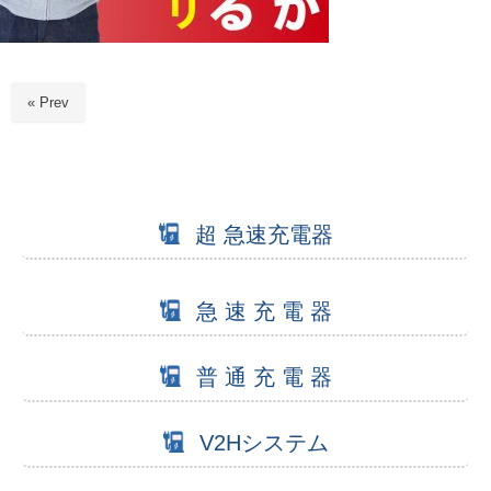
« Prev
超 急速充電器
急 速 充 電 器
普 通 充 電 器
V2Hシステム