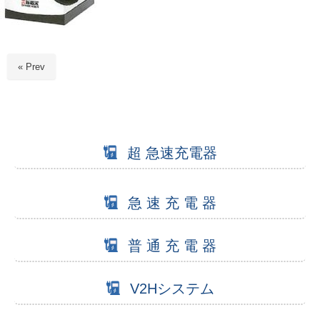
« Prev
超 急速充電器
急 速 充 電 器
普 通 充 電 器
V2Hシステム