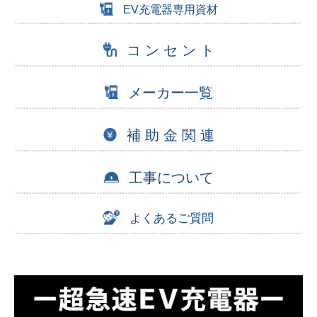
EV充電器専用資材
コ ン セ ン ト
メーカー一覧
補 助 金 関 連
工事について
よくあるご質問