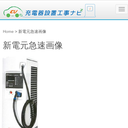
N
a
v
i
g
Home
>
新電元急速画像
a
t
i
新電元急速画像
o
n