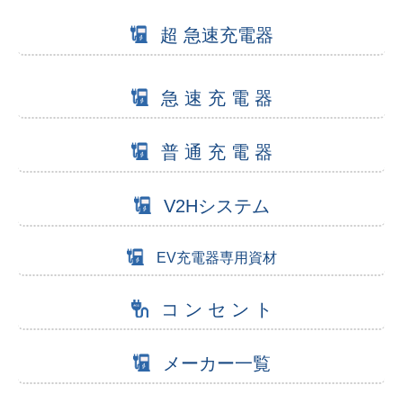
超 急速充電器
急 速 充 電 器
普 通 充 電 器
V2Hシステム
EV充電器専用資材
コ ン セ ン ト
メーカー一覧