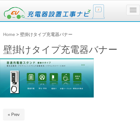
N
a
v
i
g
Home
>
壁掛けタイプ充電器バナー
a
t
i
壁掛けタイプ充電器バナー
o
n
« Prev