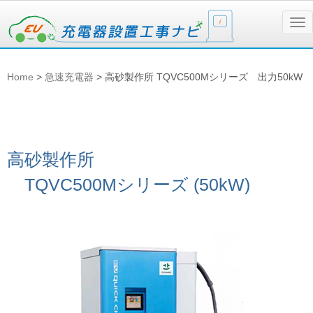
N
a
v
i
g
Home
>
急速充電器
>
高砂製作所 TQVC500Mシリーズ 出力50kW
a
t
i
o
n
高砂製作所
TQVC500Mシリーズ (50kW)