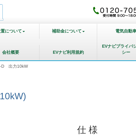
設置について
補助金について
電気自動
EVナビプライバ
会社概要
EVナビ利用規約
シー
3-D 出力10kW
10kW)
仕 様