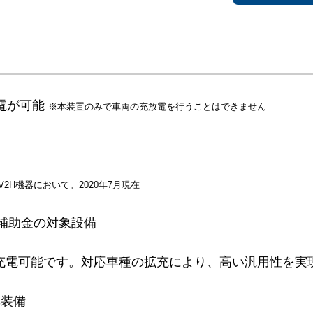
放電が可能
※本装置のみで車両の充放電を行うことはできません
V2H機器において。2020年7⽉現在
補助⾦の対象設備
にも充電可能です。対応⾞種の拡充により、⾼い汎⽤性を実
準装備