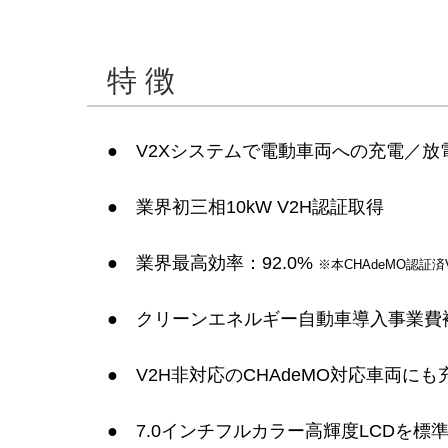
特 徴
● V2Xシステムで電動⾞両への充電／
● 業界初三相10kW V2H認証取得
● 業界最⾼効率：92.0%
※本CHAdeMO認証済
● クリーンエネルギー⾃動⾞導⼊事業費
● V2H⾮対応のCHAdeMO対応⾞両
● 7.0インチフルカラー⾼輝度LCDを標