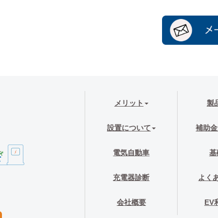
メリット
製
設置について
補助金
電気自動車
基
充電器診断
よく
会社概要
EV