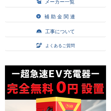
メーカー一覧
補 助 金 関 連
工事について
よくあるご質問