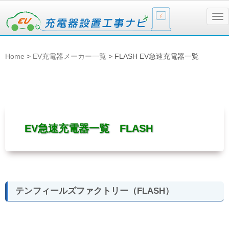
N
a
v
i
g
Home
>
EV充電器メーカー一覧
>
FLASH EV急速充電器一覧
a
t
i
o
n
EV急速充電器一覧 FLASH
テンフィールズファクトリー（FLASH）