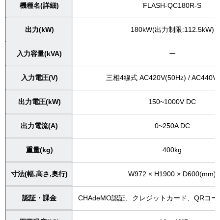
機種名(詳細)
FLASH-QC180R-S
出力(kW)
180kW(出力制限:112.5kW)
入力容量(kVA)
ー
入力電圧(V)
三相4線式 AC420V(50Hz) / AC440V(
出力電圧(kW)
150~1000V DC
出力電流(A)
0~250A DC
重量(kg)
400kg
寸法(幅,高さ,奥行)
W972 × H1900 × D600(mm)
認証・課金
CHAdeMO認証、クレジットカード、QRコ