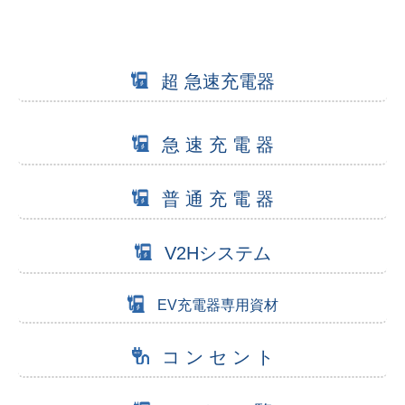
超 急速充電器
急 速 充 電 器
普 通 充 電 器
V2Hシステム
EV充電器専用資材
コ ン セ ン ト