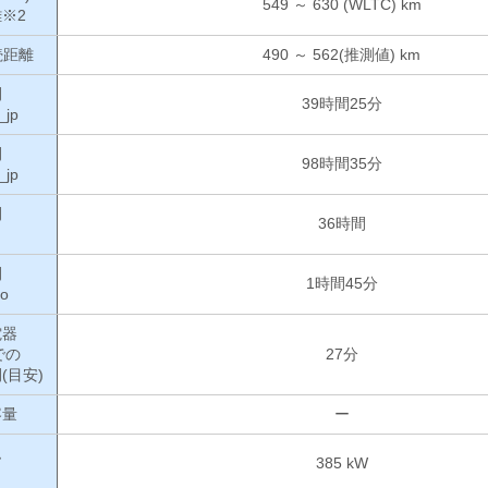
549 ～ 630 (WLTC) km
※2
続距離
490 ～ 562(推測値) km
間
39時間25分
_jp
間
98時間35分
_jp
間
36時間
間
1時間45分
o
電器
での
27分
(目安)
容量
ー
ム
385 kW
力