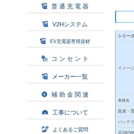
普 通 充 電 器
V2Hシステム
シリー
EV充電器専用資材
コ ン セ ン ト
イメー
メーカー一覧
補 助 金 関 連
車種名
急速・
工事について
バッテ
よくあるご質問
JC08(W