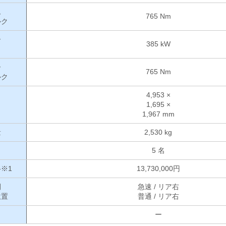
ム
765 Nm
ルク
ー
385 kW
力
ー
765 Nm
ルク
4,953 ×
1,695 ×
1,967 mm
量
2,530 kg
5 名
※1
13,730,000円
間
急速 / リア右
位置
普通 / リア右
ー