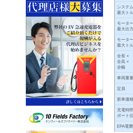
システ
最大ト
モータ
最大出
モータ
最大ト
全長 ×
全高 ×
全幅
車両重
定員
新車価格
充電時
ポート
EPA電費