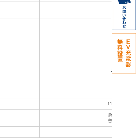
630 Nm
240 kW
630 Nm
4,953 ×
1,695 ×
1,967 mm
2,380 kg
5 名
11,550,000円
急速 / リア右
普通 / リア右
ー