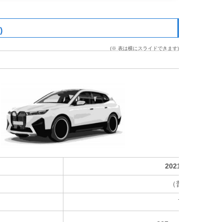
)
(※ 表は横にスライドできます)
2021 iX xDrive40
（普通 / 急速）
76.6 kWh