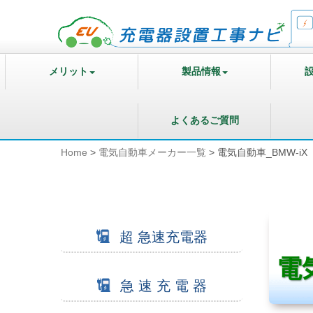
メリット
製品情報
よくあるご質問
Home
>
電気自動車メーカー一覧
>
電気自動車_BMW-iX
超 急速充電器
電
急 速 充 電 器