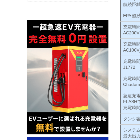
航続距離
EPA 航
充電時
AC200V
充電時
AC100V
充電時
J1772
充電時
Chadem
急速充
FLASH
充電時間
タンク
システ
最大出