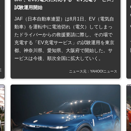
試験運用開始
JAF（日本自動車連盟）は8月1日、EV（電気自
の
動車）を運転中に電池切れ（電欠）してしまっ
たドライバーからの救援要請に際し、その場で
充電する「EV充電サービス」の試験運用を東京
都、神奈川県、愛知県、大阪府で開始した。サ
ービスは今後、順次全国に拡大していく。
E
ニュース元：YAHOO!ニュース