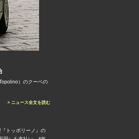
始
polino）のクーペの
> ニュース全文を読む
型『トッポリーノ』の
万円）を支払い、4年