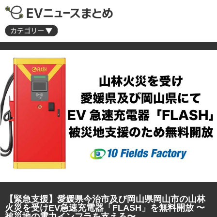
【緊急支援】愛媛県今治市及び岡山県岡山市の山林
火災を受けEV急速充電器「FLASH」を無料開放 〜
被災地の電力インフラを支える〜