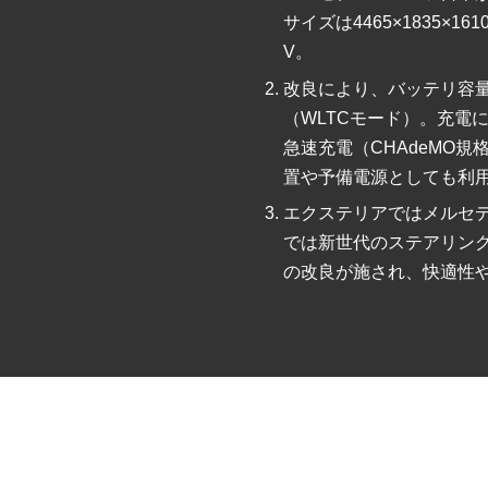
サイズは4465×1835×
V。
改良により、バッテリ容量が
（WLTCモード）。充電に
急速充電（CHAdeMO
置や予備電源としても利
エクステリアではメルセ
では新世代のステアリン
の改良が施され、快適性