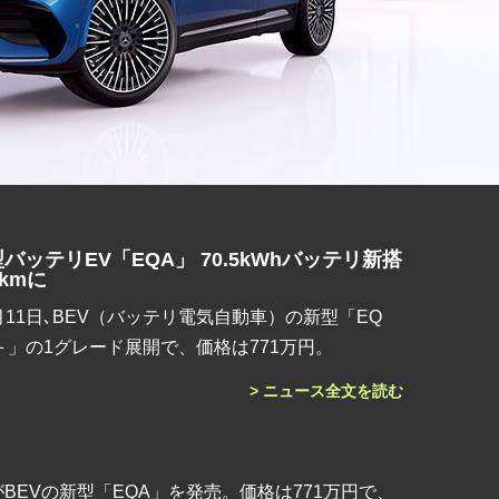
ッテリEV「EQA」 70.5kWhバッテリ新搭
kmに
11日､BEV（バッテリ電気自動車）の新型「EQ
0＋」の1グレード展開で、価格は771万円。
> ニュース全文を読む
BEVの新型「EQA」を発売。価格は771万円で、