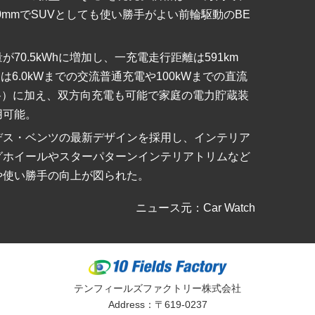
1610mmでSUVとしても使い勝手がよい前輪駆動のBE
70.5kWhに増加し、一充電走行距離は591km
は6.0kWまでの交流普通充電や100kWまでの直流
規格）に加え、双方向充電も可能で家庭の電力貯蔵装
用可能。
デス・ベンツの最新デザインを採用し、インテリア
グホイールやスターパターンインテリアトリムなど
や使い勝手の向上が図られた。
ニュース元：Car Watch
テンフィールズファクトリー株式会社
Address：〒619-0237