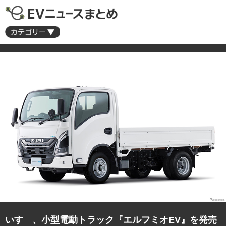
いすゞ、小型電動トラック『エルフミオEV』を発売