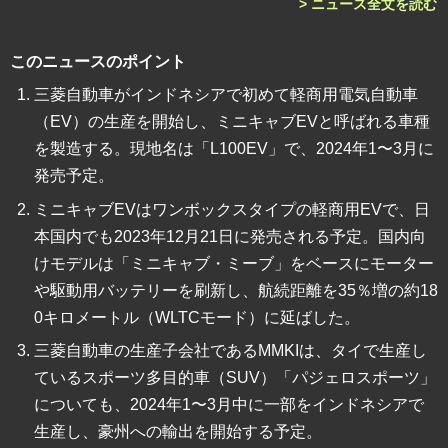
> ニュース全文を読む
このニュースのポイント
三菱自動車がインドネシアで初めて軽商用電気自動車
（EV）の生産を開始し、ミニキャブEVと呼ばれる車種
を製造する。現地名は「L100EV」で、2024年1〜3月に
発売予定。
ミニキャブEVはワンボックスタイプの軽商用EVで、日
本国内でも2023年12月21日に発売される予定。国内向
けモデルは「ミニキャブ・ミーブ」をベースにモーター
や駆動用バッテリーを刷新し、航続距離を35％増の約18
0キロメートル（WLTCモード）に延ばした。
三菱自動車の生産子会社であるMMKIは、タイで生産し
ているスポーツ多目的車（SUV）「パジェロスポーツ」
についても、2024年1〜3月中に一部をインドネシアで
生産し、豪州への輸出を開始する予定。